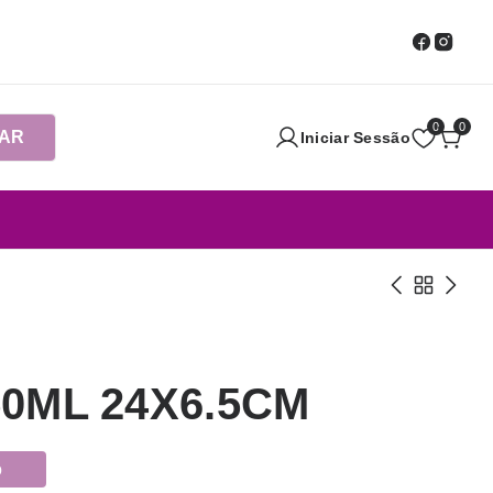
0
0
AR
Iniciar Sessão
0ML 24X6.5CM
o