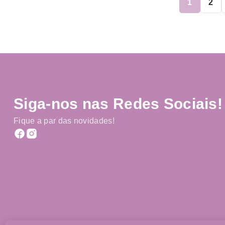
1
2
(324)
HOTELARIA
(25)
SACOS DE PAPEL
(53)
SACOS E MALAS TERMICAS
(54)
TEXTEIS-LAR
Siga-nos nas Redes Sociais!
Fique a par das novidades!