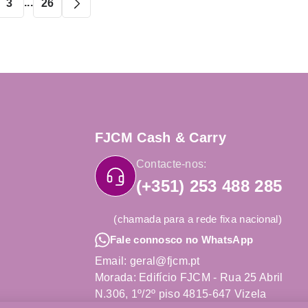
...
3
26
FJCM Cash & Carry
Contacte-nos:
(+351) 253 488 285
(chamada para a rede fixa nacional)
Fale connosco no WhatsApp
Email: geral@fjcm.pt
Morada: Edifício FJCM - Rua 25 Abril
N.306, 1º/2º piso 4815-647 Vizela