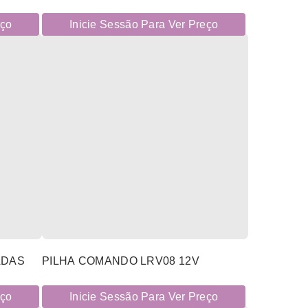
eço
Inicie Sessão Para Ver Preço
ADAS
PILHA COMANDO LRV08 12V
eço
Inicie Sessão Para Ver Preço