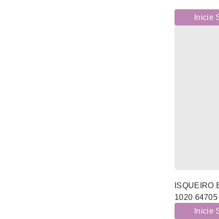
(20)
LÂMPADAS
Inicie
(9)
ORGANIZAÇÃO
(26)
PILHAS
TABUAS ENGOMAR E
(7)
ACESSÓRIOS
(12)
TERRA-CARVAO
(6)
TESOURAS
(78)
UTILIDADES LAR
(356)
LIMPEZAS E HIGIENE
(2)
MARFINITES E RESINAS
(2)
MATERIAL PROTEÇÃO
ISQUEIRO 
1020 64705
(156)
MDF
Inicie
(1135)
MESA