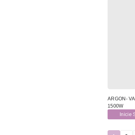
(9)
MÓVEIS
(83)
NAMORADOS
(349)
NATAL
(2)
NOVIDADES
(61)
PADARIA E PASTELARIA
(76)
PAPELARIA
(148)
PÁSCOA
(358)
PLANTAS E FLORES
ARGON- V
(1052)
PLÁSTICOS
1500W
(18)
PRAIA
Inicie
(1)
PROMOÇÕES
RESTAURAÇÃO E