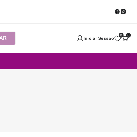
0
0
AR
Iniciar Sessão