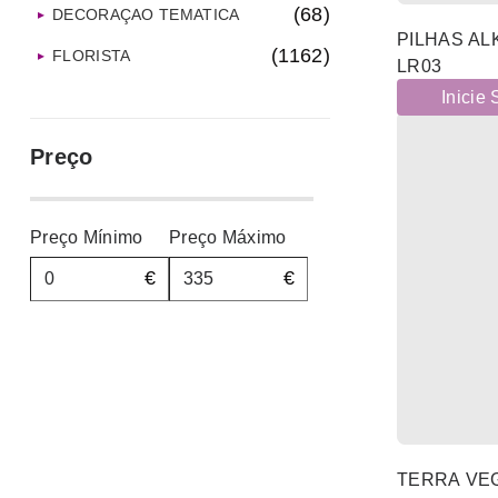
(68)
DECORAÇAO TEMATICA
PILHAS AL
(1162)
FLORISTA
LR03
(261)
Inicie
FRAGÂNCIAS
(26)
GUARDA-CHUVAS
Preço
(5)
HIGIENE PESSOAL
(107)
INTERIORES
Preço Mínimo
Preço Máximo
(271)
LAR
€
€
(12)
CHURRASQUEIRAS
(68)
ELETRODOMESTICOS
(13)
ESTENDAIS
(4)
EXTENSOES
(16)
ISQUEIROS-FÓSFOROS
TERRA VEG