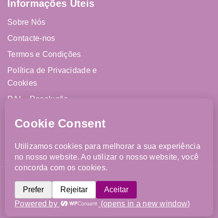
Informações Úteis
Sobre Nós
Contacte-nos
Termos e Condições
Política de Privacidade e
Cookies
RAL - Resolução
Alternativa de Litígios
Livro de Reclamações
Online
©{Year} FJCM. Todos os direitos reservados. Website
desenvolvido por
Imparpower
.