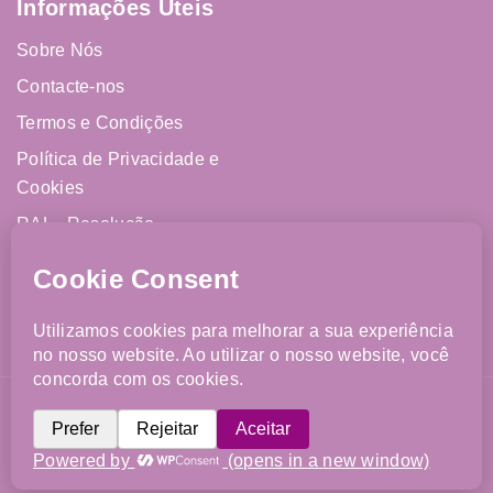
Informações Úteis
Sobre Nós
Contacte-nos
Termos e Condições
Política de Privacidade e
Cookies
RAL - Resolução
Alternativa de Litígios
Livro de Reclamações
Online
©{Year} FJCM. Todos os direitos reservados. Website
desenvolvido por
Imparpower
.