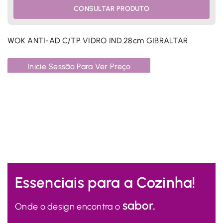
CONSULTAR PRODUTO
WOK ANTI-AD.C/TP VIDRO IND.28cm GIBRALTAR
W
Inicie Sessão Para Ver Preço
Essenciais para a Cozinha!
sabor.
Onde o design encontra o