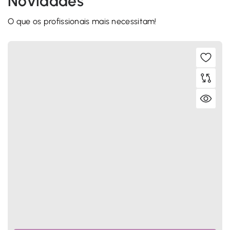
N
o
v
i
d
a
d
e
s
O que os profissionais mais necessitam!