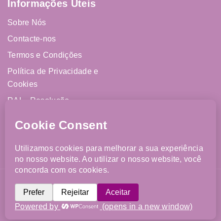
Informações Úteis
Sobre Nós
Contacte-nos
Termos e Condições
Política de Privacidade e
Cookies
RAL - Resolução
Alternativa de Litígios
Livro de Reclamações
Online
©{Year} FJCM. Todos os direitos reservados. Website
desenvolvido por
Imparpower
.