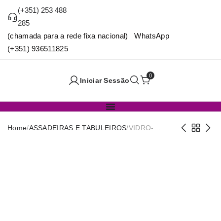
(+351) 253 488
285
(chamada para a rede fixa nacional) WhatsApp
(+351) 936511825
0
Iniciar Sessão
Home
/
ASSADEIRAS E TABULEIROS
/
VIDRO-
FORMA
VIDRO
ONDUL. 26CM