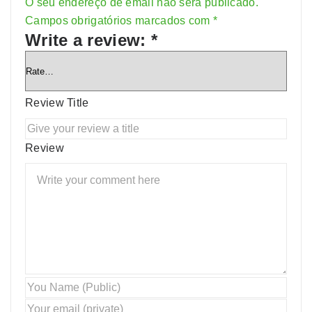
O seu endereço de email não será publicado.
Alternative:
Campos obrigatórios marcados com
*
Write a review:
*
Review Title
Review