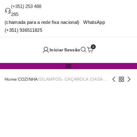
(+351) 253 488
285
(chamada para a rede fixa nacional) WhatsApp
(+351) 936511825
0
Iniciar Sessão
Home
/
COZINHA
/
SILAMPOS- CAÇAROLA C/ASA 22
NAUTILUS