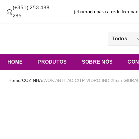
(+351) 253 488
(chamada para a rede fixa n
285
Todos
HOME
PRODUTOS
SOBRE NÓS
CON
Home
/
COZINHA
/
WOK ANTI-AD.C/TP VIDRO IND.28cm GIBRA