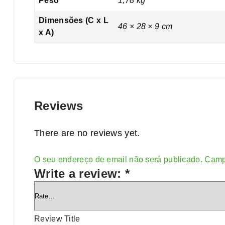
Peso
1,78 kg
Dimensões (C x L
46 × 28 × 9 cm
x A)
Reviews
There are no reviews yet.
O seu endereço de email não será publicado.
Camp
Alternative:
Write a review:
*
Review Title