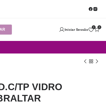
0
0
AR
Iniciar Sessão
D.C/TP VIDRO
IBRALTAR