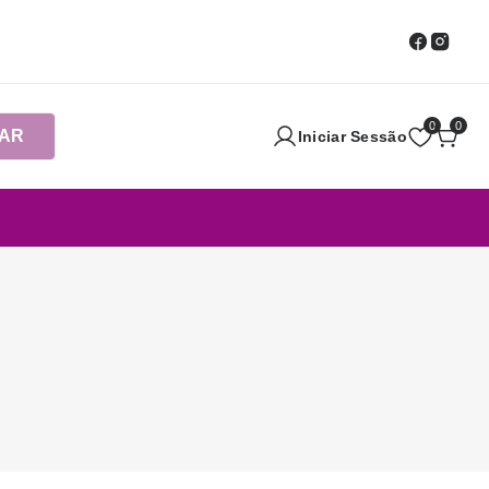
0
0
AR
Iniciar Sessão