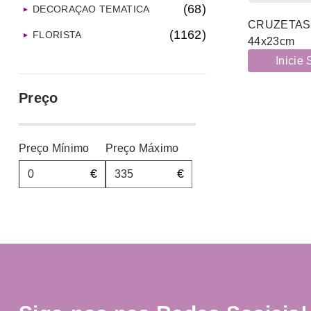
(68)
DECORAÇAO TEMATICA
CRUZETAS
(1162)
FLORISTA
44x23cm
(261)
Inicie
FRAGÂNCIAS
(26)
GUARDA-CHUVAS
Preço
(5)
HIGIENE PESSOAL
(107)
INTERIORES
Preço Mínimo
Preço Máximo
(271)
LAR
€
€
(356)
LIMPEZAS E HIGIENE
(2)
MARFINITES E RESINAS
(2)
MATERIAL PROTEÇÃO
(156)
MDF
(1135)
MESA