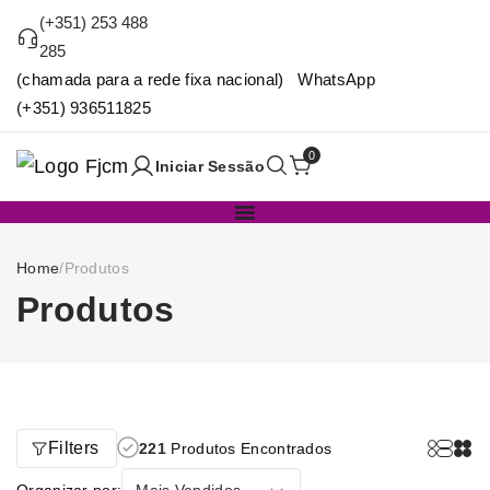
(+351) 253 488
285
(chamada para a rede fixa nacional) WhatsApp
(+351) 936511825
0
Iniciar Sessão
Home
/
Produtos
Produtos
Filters
221
Produtos Encontrados
Organizar por:
Mais Vendidos