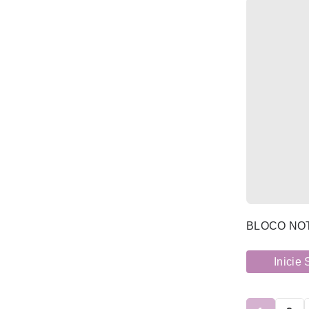
(150)
PÁSCOA
(383)
PLANTAS E FLORES
(1061)
PLÁSTICOS
(20)
PRAIA
(1)
PROMOÇÕES
RESTAURAÇÃO E
(326)
HOTELARIA
(26)
SACOS DE PAPEL
(53)
SACOS E MALAS TERMICAS
BLOCO NOT
(54)
TEXTEIS-LAR
Inicie