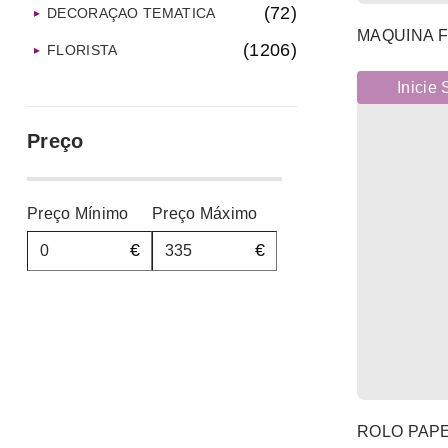
(72)
DECORAÇAO TEMATICA
MAQUINA F
(1206)
FLORISTA
(261)
Inicie
FRAGÂNCIAS
(26)
GUARDA-CHUVAS
Preço
(5)
HIGIENE PESSOAL
(107)
INTERIORES
Preço Mínimo
Preço Máximo
(273)
LAR
€
€
(353)
LIMPEZAS E HIGIENE
(3)
MARFINITES E RESINAS
(2)
MATERIAL PROTEÇÃO
(156)
MDF
(1152)
MESA
ROLO PAPE