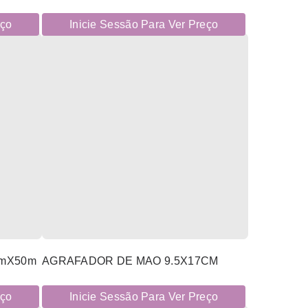
eço
Inicie Sessão Para Ver Preço
mmX50m
AGRAFADOR DE MAO 9.5X17CM
eço
Inicie Sessão Para Ver Preço