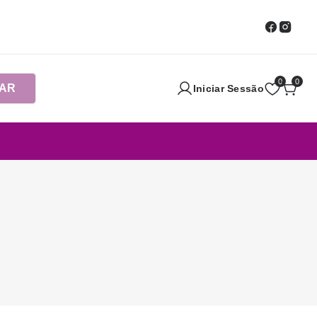
0
0
AR
Iniciar Sessão