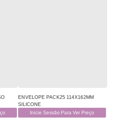
SO
ENVELOPE PACK25 114X162MM
SILICONE
eço
Inicie Sessão Para Ver Preço