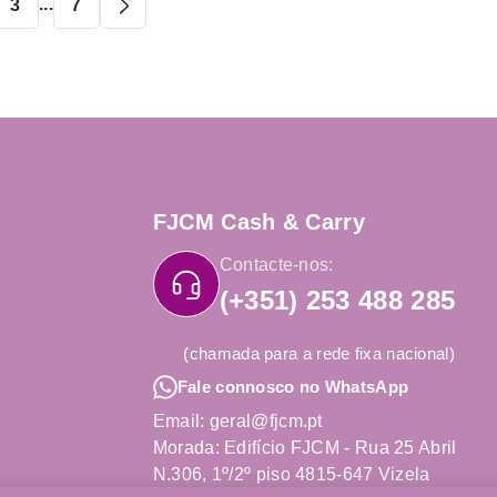
...
3
7
FJCM Cash & Carry
Contacte-nos:
(+351) 253 488 285
(chamada para a rede fixa nacional)
Fale connosco no WhatsApp
Email: geral@fjcm.pt
Morada: Edifício FJCM - Rua 25 Abril
N.306, 1º/2º piso 4815-647 Vizela