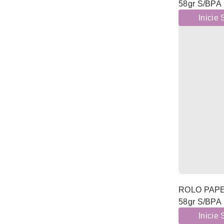
58gr S/BPA
(9)
MÓVEIS
Inicie
(83)
NAMORADOS
(351)
NATAL
(2)
NOVIDADES
(64)
PADARIA E PASTELARIA
(76)
PAPELARIA
(35)
ACESSORIOS PAPELARIA
(9)
BLOCOS
(4)
CALCULADORAS
(12)
ENVELOPES
(6)
ESFEROGRAFICAS E LAPIS
ROLO PAPE
58gr S/BPA
(10)
FITA-COLA
Inicie