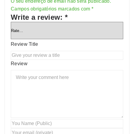
O seu endereço de email não será publicado.
Alternative:
Campos obrigatórios marcados com
*
Write a review:
*
Review Title
Review