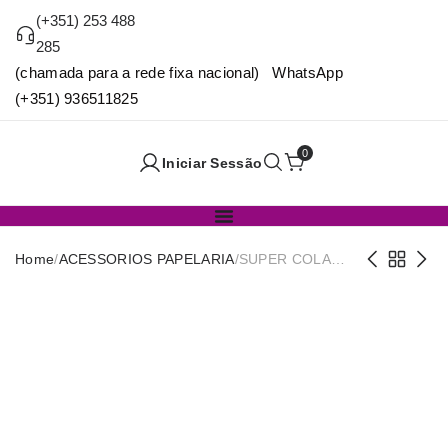
(+351) 253 488
285
(chamada para a rede fixa nacional) WhatsApp
(+351) 936511825
0
Iniciar Sessão
Home
/
ACESSORIOS PAPELARIA
/
SUPER COLA
REF.34015 (PACK
5)