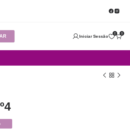
0
0
AR
Iniciar Sessão
º4
o