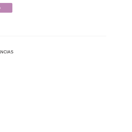
o
G
NCIAS