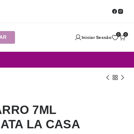
0
0
AR
Iniciar Sessão
ARRO 7ML
ATA LA CASA