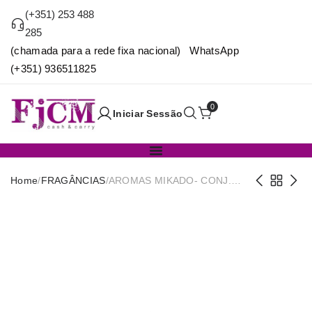
(+351) 253 488
285
(chamada para a rede fixa nacional) WhatsApp
(+351) 936511825
0
Iniciar Sessão
Home
/
FRAGÂNCIAS
/
AROMAS MIKADO- CONJ.
4PCS COR AZUL OCEANO
37X14X15CM