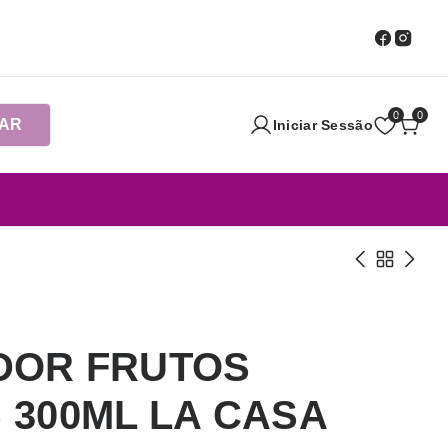
0
0
AR
Iniciar Sessão
DOR FRUTOS
300ML LA CASA