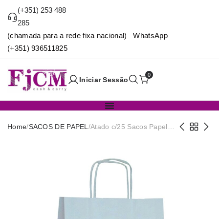
(+351) 253 488
285
(chamada para a rede fixa nacional) WhatsApp
(+351) 936511825
0
Iniciar Sessão
Home
/
SACOS DE PAPEL
/
Atado c/25 Sacos Papel
18x8x24 Branco