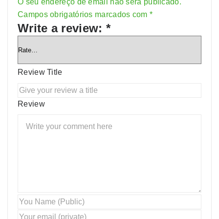
O seu endereço de email não será publicado.
Alternative:
Campos obrigatórios marcados com
*
Write a review:
*
Review Title
Review