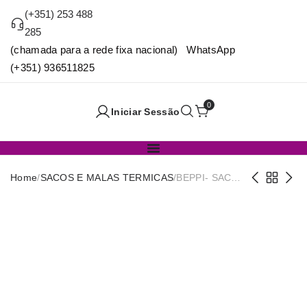
(+351) 253 488
285
(chamada para a rede fixa nacional) WhatsApp
(+351) 936511825
0
Iniciar Sessão
Home
/
SACOS E MALAS TERMICAS
/
BEPPI- SACO
TERMICO 8L