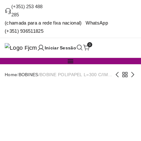
(+351) 253 488
285
(chamada para a rede fixa nacional) WhatsApp
(+351) 936511825
0
Iniciar Sessão
Home
/
BOBINES
/
BOBINE POLIPAPEL L=300 C/IMP
(NB)