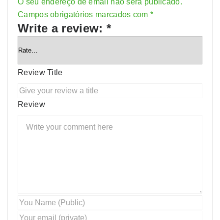
O seu endereço de email não será publicado.
Alternative:
Campos obrigatórios marcados com
*
Write a review:
*
Review Title
Review