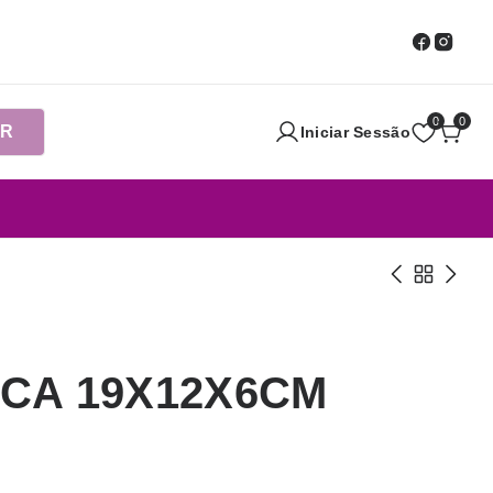
0
0
AR
Iniciar Sessão
CA 19X12X6CM