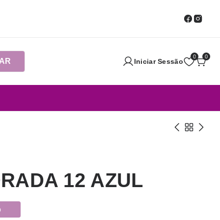
0
0
AR
Iniciar Sessão
RADA 12 AZUL
o