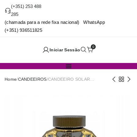
(+351) 253 488
285
(chamada para a rede fixa nacional) WhatsApp
(+351) 936511825
0
Iniciar Sessão
Home
/
CANDEEIROS
/
CANDEEIRO SOLAR
CORAÇAO MET. OURO
C/BASE 17x23cm