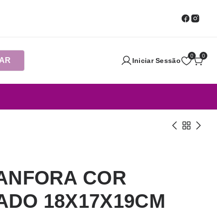
0
0
AR
Iniciar Sessão
 ANFORA COR
ADO 18X17X19CM