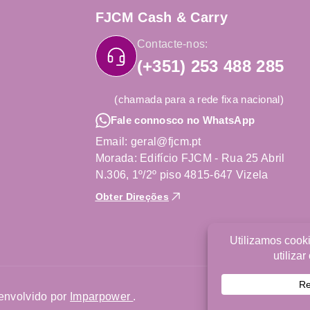
FJCM Cash & Carry
Contacte-nos:
(+351) 253 488 285
(chamada para a rede fixa nacional)
Fale connosco no WhatsApp
Email: geral@fjcm.pt
Morada: Edifício FJCM - Rua 25 Abril
N.306, 1º/2º piso 4815-647 Vizela
Obter Direções
envolvido por
Imparpower
.