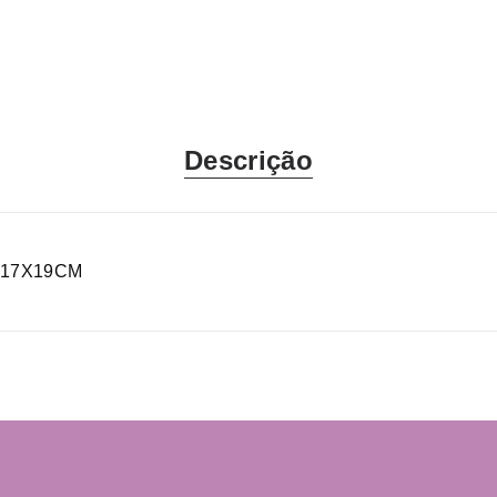
Descrição
X17X19CM