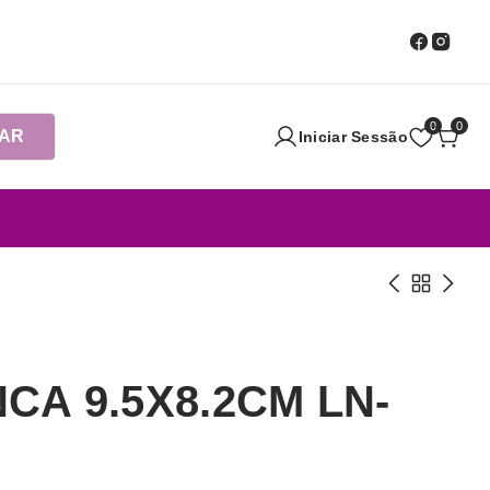
0
0
AR
Iniciar Sessão
CA 9.5X8.2CM LN-