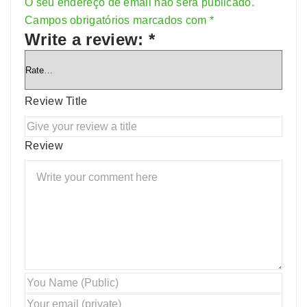
O seu endereço de email não será publicado.
Alternative:
Campos obrigatórios marcados com
*
Write a review:
*
Review Title
Review