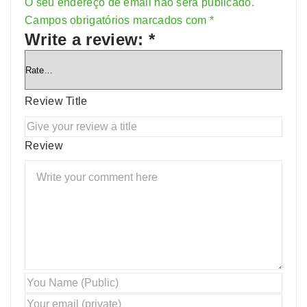
O seu endereço de email não será publicado.
Alternative:
Campos obrigatórios marcados com
*
Write a review:
*
Review Title
Review