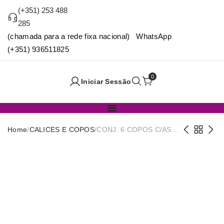
(+351) 253 488
285
(chamada para a rede fixa nacional) WhatsApp
(+351) 936511825
0
Iniciar Sessão
Home
/
CALICES E COPOS
/
CONJ. 6 COPOS C/ASA
105cc EXPRESSO