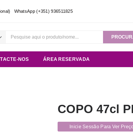
acional) WhatsApp
(+351) 936511825
PROCUR
TACTE-NOS
ÁREA RESERVADA
COPO 47cl P
Inicie Sessão Para Ver Preç