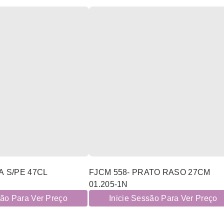
A S/PE 47CL
FJCM 558- PRATO RASO 27CM
01.205-1N
são Para Ver Preço
Inicie Sessão Para Ver Preço