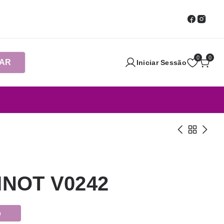
0
0
AR
Iniciar Sessão
INOT V0242
o