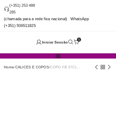
(+351) 253 488
285
(chamada para a rede fixa nacional) WhatsApp
(+351) 936511825
0
Iniciar Sessão
Home
/
CALICES E COPOS
/
COPO FB 37CL
TRANSP. PUNTOS
STYLE QUID