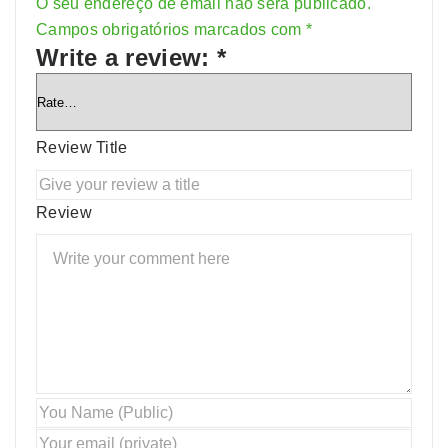
O seu endereço de email não será publicado.
Alternative:
Campos obrigatórios marcados com
*
Write a review:
*
Review Title
Review