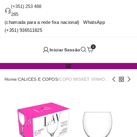
(+351) 253 488
285
(chamada para a rede fixa nacional) WhatsApp
(+351) 936511825
0
Iniciar Sessão
Home
/
CALICES E COPOS
/
COPO MISKET VINHO
TINTO 210 CC