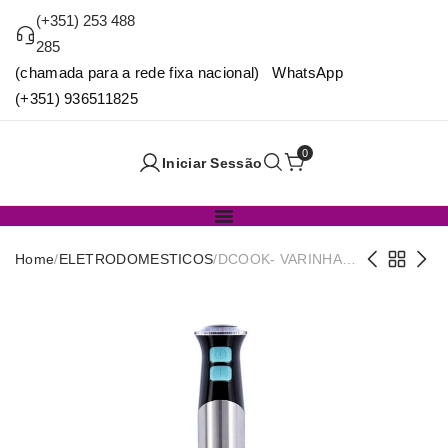
(+351) 253 488
285
(chamada para a rede fixa nacional) WhatsApp
(+351) 936511825
0
Iniciar Sessão
Home
/
ELETRODOMESTICOS
/
DCOOK- VARINHA
INOX 1000W
GALLERY