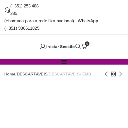
(+351) 253 488
285
(chamada para a rede fixa nacional) WhatsApp
(+351) 936511825
0
Iniciar Sessão
Home
/
DESCARTAVEIS
/
DESCARTAVEIS- EMB
PLASTICA C/TAMPA 30CC
PACK50