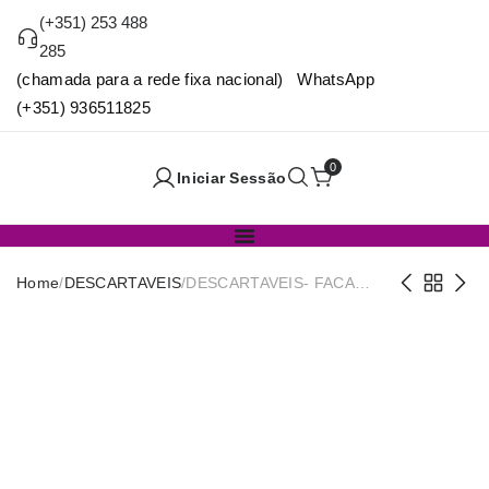
(+351) 253 488
285
(chamada para a rede fixa nacional) WhatsApp
(+351) 936511825
0
Iniciar Sessão
Home
/
DESCARTAVEIS
/
DESCARTAVEIS- FACA
REUTILIZAVEL 16.5CM
PACK20