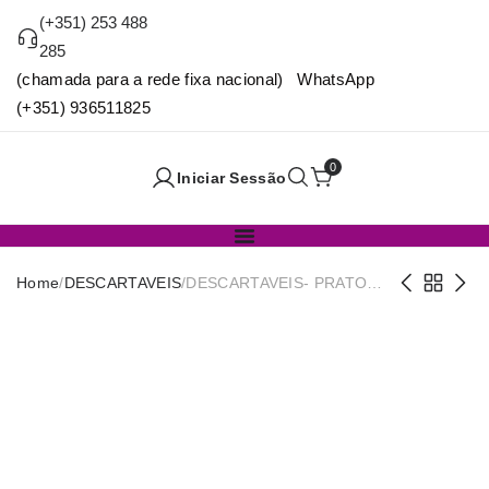
(+351) 253 488
285
(chamada para a rede fixa nacional) WhatsApp
(+351) 936511825
0
Iniciar Sessão
Home
/
DESCARTAVEIS
/
DESCARTAVEIS- PRATO
RASO REUT. 20,5CM
PACK12