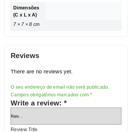
Dimensões
(C x L x A)
7 × 7 × 8 cm
Reviews
There are no reviews yet.
O seu endereço de email não será publicado.
Alternative:
Campos obrigatórios marcados com
*
Write a review:
*
Review Title