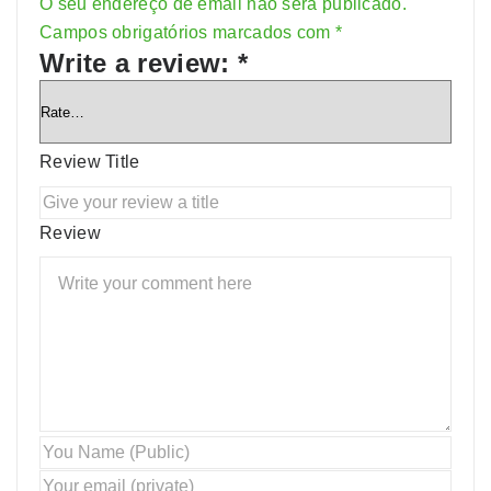
O seu endereço de email não será publicado.
Alternative:
Campos obrigatórios marcados com
*
Write a review:
*
Review Title
Review