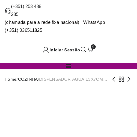
(+351) 253 488
285
(chamada para a rede fixa nacional) WhatsApp
(+351) 936511825
0
Iniciar Sessão
Home
/
COZINHA
/
DISPENSADOR AGUA 13X7CM
25899