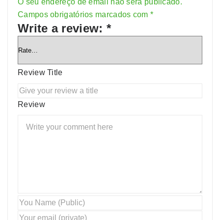
O seu endereço de email não será publicado.
Alternative:
Campos obrigatórios marcados com
*
Write a review:
*
Review Title
Review