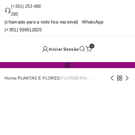
(+351) 253 488
285
(chamada para a rede fixa nacional) WhatsApp
(+351) 936511825
0
Iniciar Sessão
Home
/
PLANTAS E FLORES
/
FLORIBERIA-
BROOMS PRESS 50cm
REF.006P74