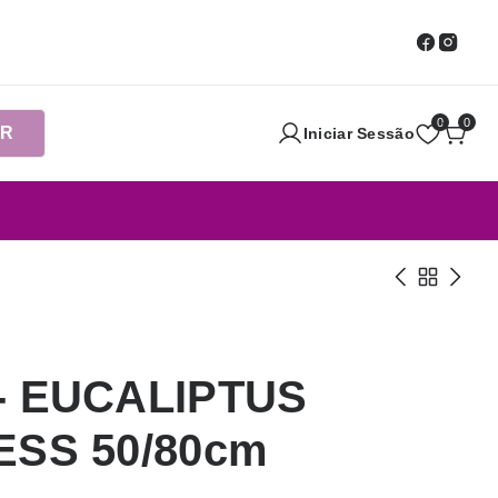
0
0
AR
Iniciar Sessão
- EUCALIPTUS
ESS 50/80cm