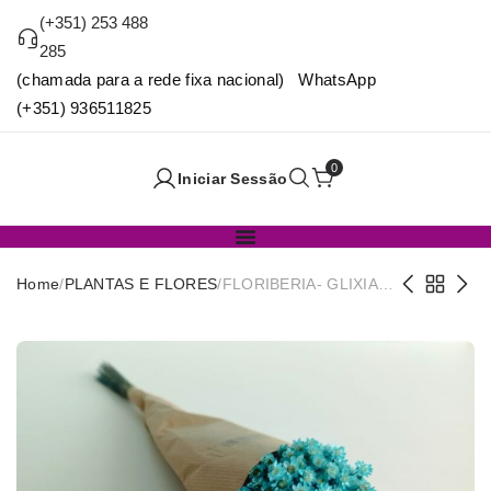
(+351) 253 488
285
(chamada para a rede fixa nacional) WhatsApp
(+351) 936511825
0
Iniciar Sessão
Home
/
PLANTAS E FLORES
/
FLORIBERIA- GLIXIA
50CM REF. 032.71