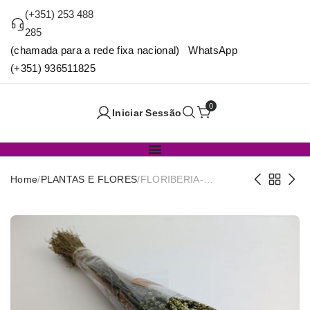
(+351) 253 488
285
(chamada para a rede fixa nacional) WhatsApp
(+351) 936511825
0
Iniciar Sessão
Home
/
PLANTAS E FLORES
/
FLORIBERIA-
LAVANDA PRESS 45cm
REF. 051.69