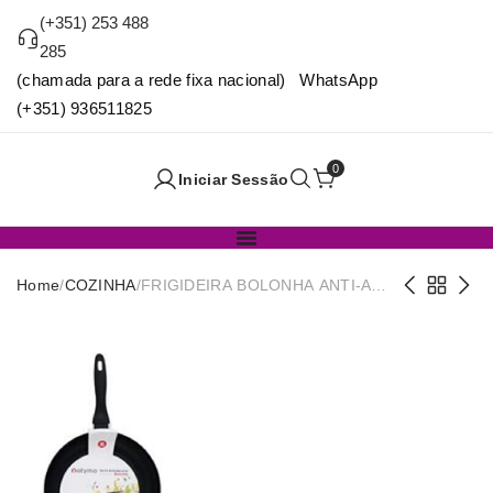
(+351) 253 488
285
(chamada para a rede fixa nacional) WhatsApp
(+351) 936511825
0
Iniciar Sessão
Home
/
COZINHA
/
FRIGIDEIRA BOLONHA ANTI-AD
IND. 18CM