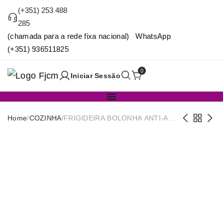
(+351) 253 488
285
(chamada para a rede fixa nacional) WhatsApp
(+351) 936511825
0
Iniciar Sessão
Home
/
COZINHA
/
FRIGIDEIRA BOLONHA ANTI-AD
IND. 22CM