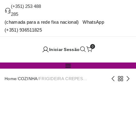
(+351) 253 488
285
(chamada para a rede fixa nacional) WhatsApp
(+351) 936511825
0
Iniciar Sessão
Home
/
COZINHA
/
FRIGIDEIRA CREPES
ALUM.ESTAMP. 28cm QUID