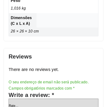
Peso
1,016 kg
Dimensões
(C x L x A)
26 × 26 × 10 cm
Reviews
There are no reviews yet.
O seu endereço de email não será publicado.
Alternative:
Campos obrigatórios marcados com
*
Write a review:
*