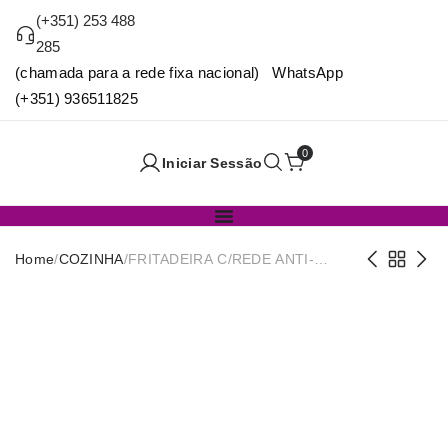
(+351) 253 488
285
(chamada para a rede fixa nacional) WhatsApp
(+351) 936511825
0
Iniciar Sessão
Home
/
COZINHA
/
FRITADEIRA C/REDE ANTI-
ADERENTE ALICE 26cm