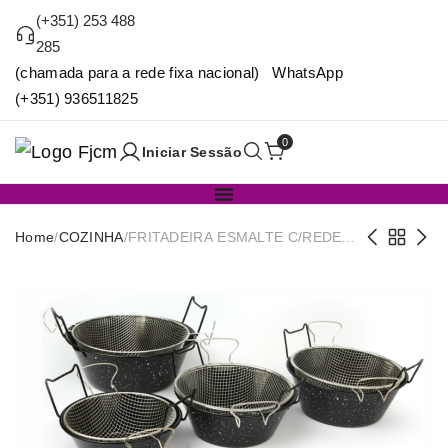
(+351) 253 488
285
(chamada para a rede fixa nacional) WhatsApp
(+351) 936511825
0
Iniciar Sessão
Home
/
COZINHA
/
FRITADEIRA ESMALTE C/REDE
Nº26