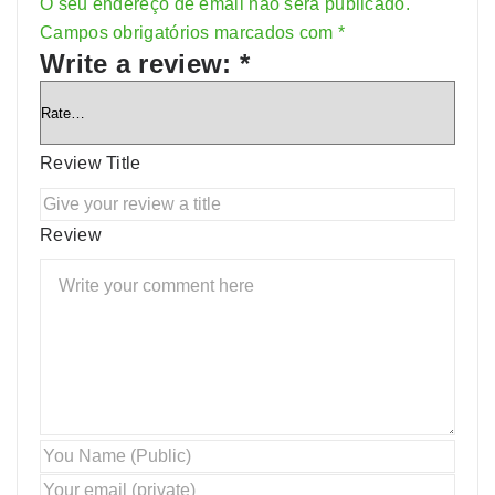
O seu endereço de email não será publicado.
Alternative:
Campos obrigatórios marcados com
*
Write a review:
*
Review Title
Review