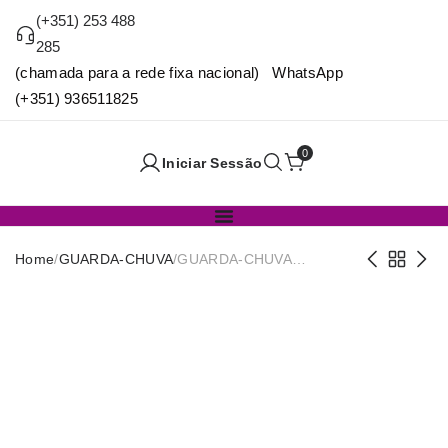
(+351) 253 488
285
(chamada para a rede fixa nacional) WhatsApp
(+351) 936511825
0
Iniciar Sessão
Home
/
GUARDA-CHUVA
/
GUARDA-CHUVA
CVT370E04 ESTAMPADO