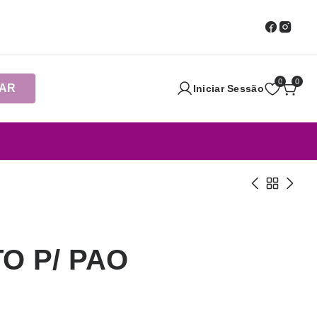
0
0
AR
Iniciar Sessão
O P/ PAO