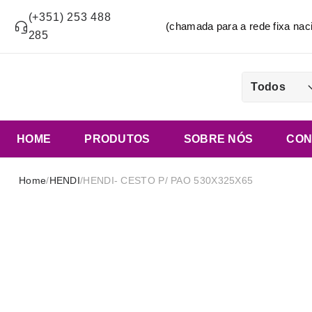
(+351) 253 488
(chamada para a rede fixa n
285
Todos
HOME
PRODUTOS
SOBRE NÓS
CON
Home
/
HENDI
/
HENDI- CESTO P/ PAO 530X325X65